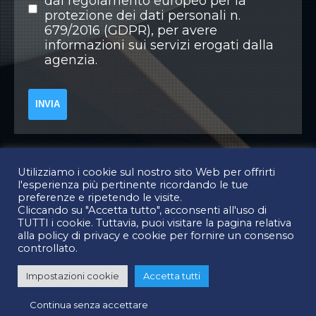
dal regolamento europeo per la
protezione dei dati personali n.
679/2016 (GDPR), per avere
informazioni sui servizi erogati dalla
agenzia.
Utilizziamo i cookie sul nostro sito Web per offrirti
l'esperienza più pertinente ricordando le tue
preferenze e ripetendo le visite.
Cliccando su "Accetta tutto", acconsenti all'uso di
TUTTI i cookie. Tuttavia, puoi visitare la pagina relativa
COPYRIGHT © 2019 REALE CASA GROUP
alla policy di privacy e cookie per fornire un consenso
TUTTI I DIRITTI RISERVATI
controllato.
REALE CASA GROUP SRLS
CIRCONVALLAZIONE CLODIA, 36 00195 ROMA
P. IVA: 15143461000 - REA: 1570912
Impostazioni cookie
Accetta tutti
I DIRITTI DELLE FOTO APPARTENGONO AI LEGITTIMI PROPRIETARI
PRIVACY E COOKIE POLICY
POWERED BY MAGO DESIGN
Continua senza accettare