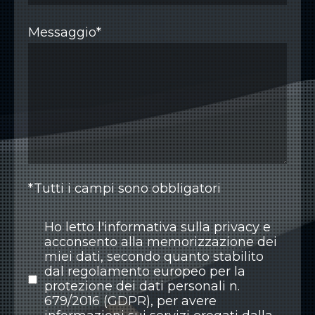
Please
Please
Messaggio*
leave
leave
this
this
field
field
empty.
empty.
*Tutti i campi sono obbligatori
Ho letto l'informativa sulla privacy e
acconsento alla memorizzazione dei
miei dati, secondo quanto stabilito
dal regolamento europeo per la
protezione dei dati personali n.
679/2016 (GDPR), per avere