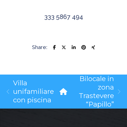
333 5867 494
Share:
Bilocale in
Villa
zona
unifamiliare
Trastevere
con piscina
“Papillo”